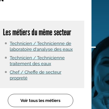
 qui embauchent
S'engager pour une cause
Ses déplacements
Créer son entreprise
Sa vie affective
C'est vous qui le dites
Sa santé
Les métiers du même secteur
Ses démarches administrat
Technicien / Technicienne de
Face à la justice
laboratoire d'analyse des eaux
Ses loisirs
Technicien / Technicienne
traitement des eaux
Ses vacances
Chef / Cheffe de secteur
À l'étranger
propreté
Découvrir le monde
Voir tous les métiers