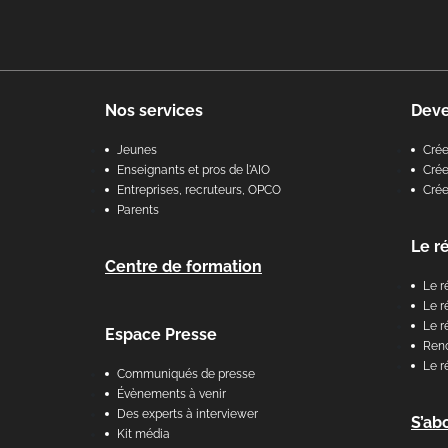
Nos services
Dev
Jeunes
Cré
Enseignants et pros de l'AIO
Crée
Entreprises, recruteurs, OPCO
Cré
Parents
Le r
Centre de formation
Le r
Le r
Le r
Espace Presse
Renc
Le r
Communiqués de presse
Évènements à venir
Des experts à interviewer
S’ab
Kit média