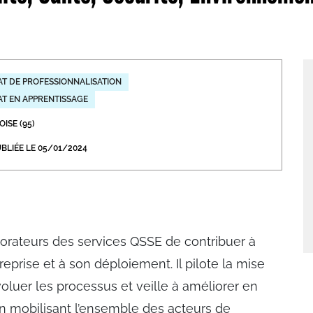
abétique
Après la 3eme
Les secteurs
Avec Parcoursup
Les écoles se présentent
T DE PROFESSIONNALISATION
T EN APPRENTISSAGE
Après le bac
ISE (95)
Grâce à l'alternance
BLIÉE LE 05/01/2024
Avec nos focus diplômes
Apprendre autrement
Avec nos focus métiers
orateurs des services QSSE de contribuer à
treprise et à son déploiement. Il pilote la mise
évoluer les processus et veille à améliorer en
 mobilisant l’ensemble des acteurs de