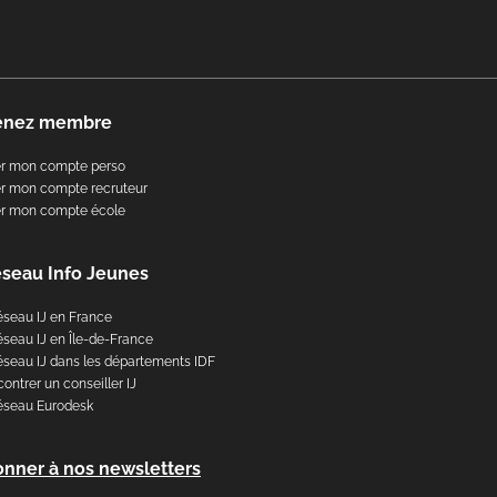
enez membre
er mon compte perso
r mon compte recruteur
er mon compte école
éseau Info Jeunes
éseau IJ en France
éseau IJ en Île-de-France
éseau IJ dans les départements IDF
ontrer un conseiller IJ
éseau Eurodesk
onner à nos newsletters