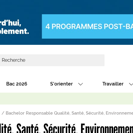
Bac 2026
S'orienter
Travailler
Avec nos fiches diplômes
Les offres de
Avec nos fiches métiers
Les offres à 
Bachelor Responsable Qualité, Santé, Sécurité, Environnem
Au collège
Dénicher un 
ité, Santé, Sécurité, Environneme
térêt
Alternance : les formations des école
Décrocher un