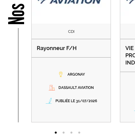
CDI
Rayonneur F/H
VIE
PRO
IND
ARGONAY
DASSAULT AVIATION
PUBLIÉE LE 31/07/2026