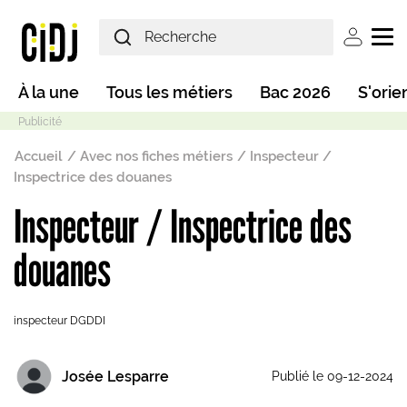
Aller au contenu principal
User ac
Main navigation
À la une
Tous les métiers
Bac 2026
S'orie
Fil d'Ariane
Accueil
Avec nos fiches métiers
Inspecteur /
Inspectrice des douanes
Inspecteur / Inspectrice des
Mode sombre
douanes
inspecteur DGDDI
Josée Lesparre
Publié le 09-12-2024