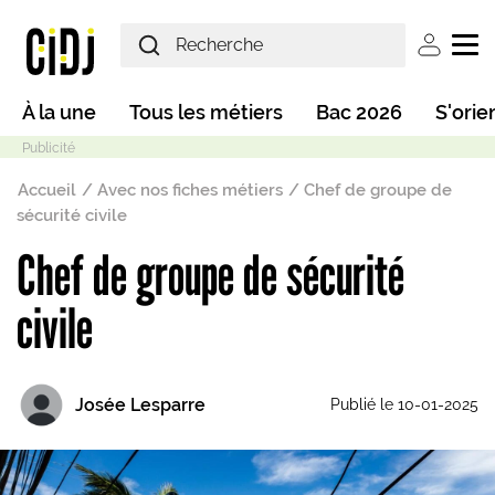
Aller au contenu principal
User ac
Main navigation
À la une
Tous les métiers
Bac 2026
S'orie
Fil d'Ariane
Accueil
Avec nos fiches métiers
Chef de groupe de
sécurité civile
Chef de groupe de sécurité
Mode sombre
civile
Josée Lesparre
Publié le 10-01-2025