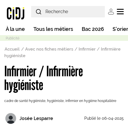
Aller au contenu principal
User ac
Main navigation
À la une
Tous les métiers
Bac 2026
S'orie
Fil d'Ariane
Accueil
Avec nos fiches métiers
Infirmier / Infirmière
hygiéniste
Infirmier / Infirmière
Mode sombre
hygiéniste
cadre de santé hygiéniste, hygiéniste, infirmier en hygiène hospitalière
Josée Lesparre
Publié le 06-04-2025