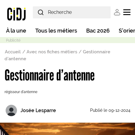
Aller au contenu principal
User ac
Main navigation
À la une
Tous les métiers
Bac 2026
S'orie
Fil d'Ariane
Accueil
Avec nos fiches métiers
Gestionnaire
d’antenne
Gestionnaire d’antenne
Mode sombre
régisseur d'antenne
Josée Lesparre
Publié le 09-12-2024