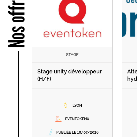
Nos offres
STAGE
Stage unity développeur
Alt
(H/F)
hyd
LYON
EVENTOKENX
PUBLIÉE LE 18/07/2026