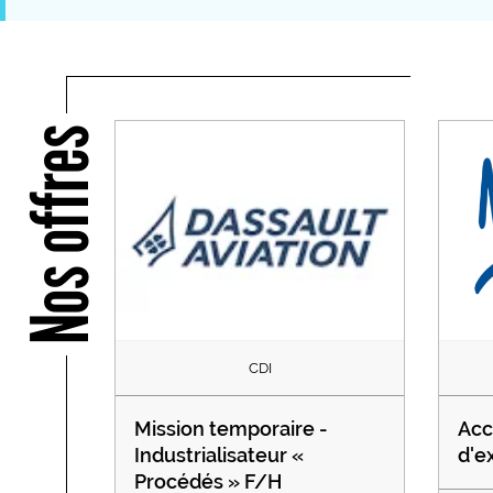
Nos offres
CDI
Mission temporaire -
Acc
Industrialisateur «
d'e
Procédés » F/H