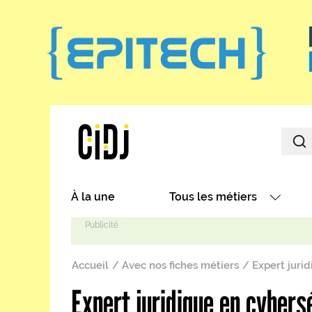
Aller au contenu principal
Main navigation
À la une
Tous les métiers
Avec nos focus métiers
Fil d'Ariane
Avec nos fiches métiers
Accueil
Avec nos fiches métiers
Expert jurid
Les métiers par secteurs
Expert juridique en cybers
Les métiers par centres d'in