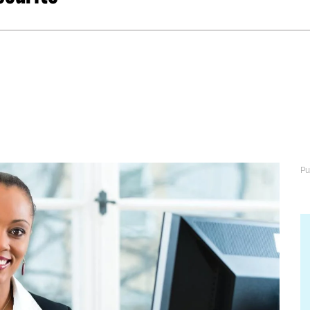
abétique
Après la 3eme
Les secteurs
Avec Parcoursup
Les écoles se présentent
Après le bac
Grâce à l'alternance
Avec nos focus diplômes
Apprendre autrement
Avec nos focus métiers