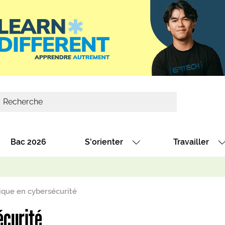
Bac 2026
S'orienter
Travailler
Avec nos fiches diplômes
Les offres de
Avec nos fiches métiers
Les offres à 
ique en cybersécurité
Au collège
Dénicher un 
écurité
térêt
Alternance : les formations des école
Décrocher un