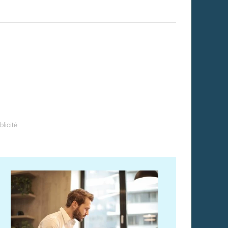
 qui embauchent
S'engager pour une cause
Ses déplacements
Créer son entreprise
Sa vie affective
C'est vous qui le dites
Sa santé
Ses démarches administrat
Face à la justice
Ses loisirs
Ses vacances
À l'étranger
Découvrir le monde