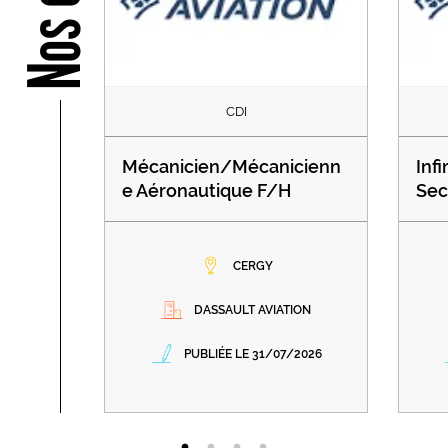
CDI
Mécanicien/Mécanicienn
Infi
e Aéronautique F/H
Sec
CERGY
DASSAULT AVIATION
PUBLIÉE LE 31/07/2026