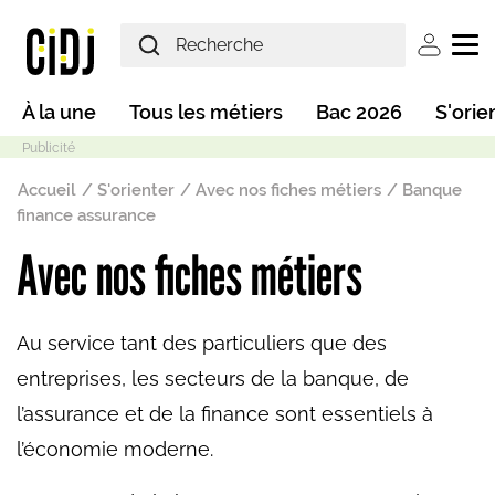
Aller au contenu principal
User ac
Main navigation
À la une
Tous les métiers
Bac 2026
S'orie
Fil d'Ariane
Accueil
S'orienter
Avec nos fiches métiers
Banque
finance assurance
Avec nos fiches métiers
Mode sombre
Au service tant des particuliers que des
entreprises, les secteurs de la banque, de
l’assurance et de la finance sont essentiels à
l’économie moderne.