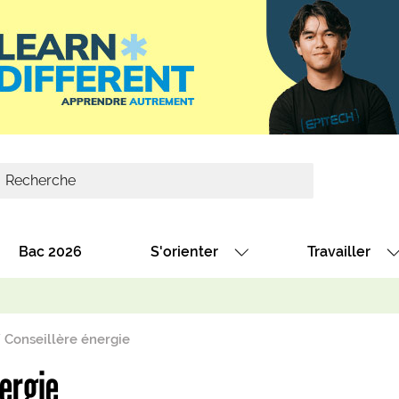
Bac 2026
S'orienter
Travailler
Avec nos fiches diplômes
Les offres de
Avec nos fiches métiers
Les offres à 
 Conseillère énergie
Au collège
Dénicher un 
nergie
térêt
Alternance : les formations des école
Décrocher un