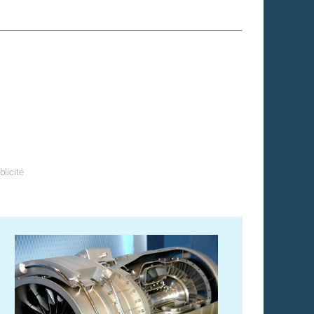
 qui embauchent
S'engager pour une cause
Ses déplacements
Créer son entreprise
Sa vie affective
C'est vous qui le dites
Sa santé
Ses démarches administrat
Face à la justice
Ses loisirs
Ses vacances
À l'étranger
Découvrir le monde