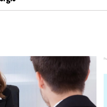
abétique
Après la 3eme
Les secteurs
Avec Parcoursup
Les écoles se présentent
Après le bac
Grâce à l'alternance
Avec nos focus diplômes
Apprendre autrement
Avec nos focus métiers