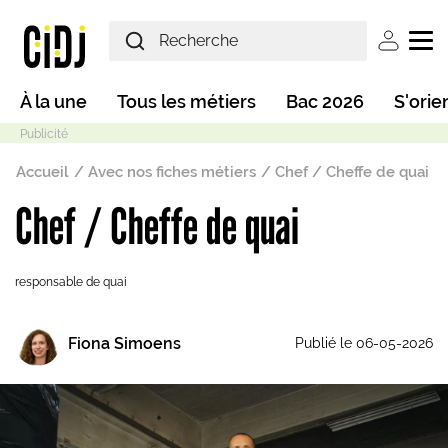
Aller au contenu principal
User ac
Main navigation
À la une
Tous les métiers
Bac 2026
S'orie
Fil d'Ariane
Accueil
Avec nos fiches métiers
Chef / Cheffe de quai
Chef / Cheffe de quai
Mode sombre
responsable de quai
Fiona Simoens
Publié le 06-05-2026