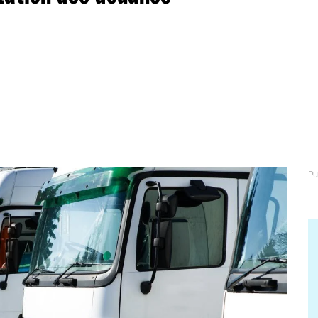
abétique
Après la 3eme
Les secteurs
Avec Parcoursup
Les écoles se présentent
Après le bac
Grâce à l'alternance
Avec nos focus diplômes
Apprendre autrement
Avec nos focus métiers