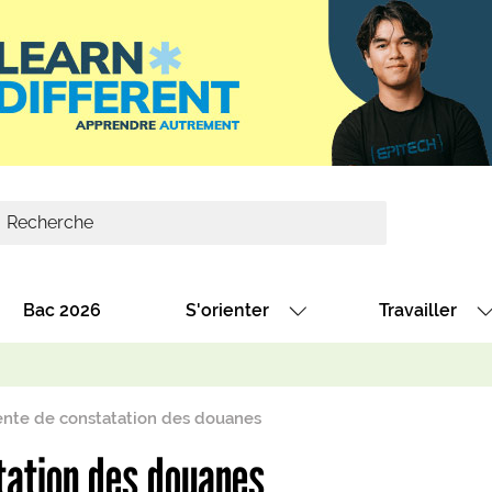
Bac 2026
S'orienter
Travailler
Avec nos fiches diplômes
Les offres de
Avec nos fiches métiers
Les offres à 
nte de constatation des douanes
Au collège
Dénicher un 
tation des douanes
térêt
Alternance : les formations des école
Décrocher un