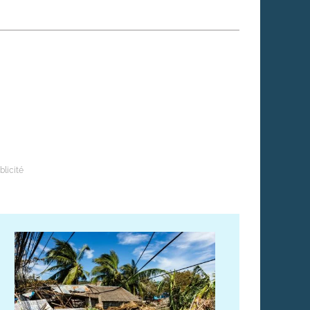
 qui embauchent
S'engager pour une cause
Ses déplacements
Créer son entreprise
Sa vie affective
C'est vous qui le dites
Sa santé
Ses démarches administrat
Face à la justice
Ses loisirs
Ses vacances
À l'étranger
Découvrir le monde