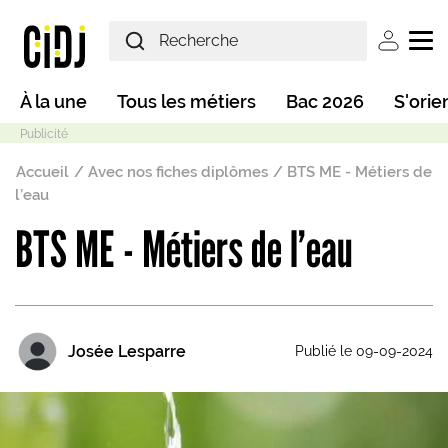
Aller au contenu principal
User ac
Main navigation
À la une
Tous les métiers
Bac 2026
S'orie
Fil d'Ariane
Accueil
Avec nos fiches diplômes
BTS ME - Métiers de
l’eau
BTS ME - Métiers de l’eau
Mode sombre
Josée Lesparre
Publié le 09-09-2024