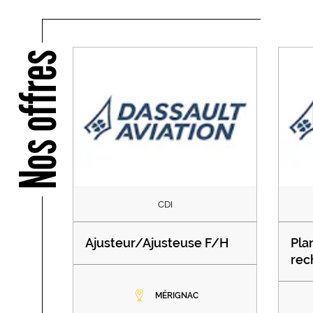
Nos offres
CDI
Ajusteur/Ajusteuse F/H
Pla
rec
MÉRIGNAC