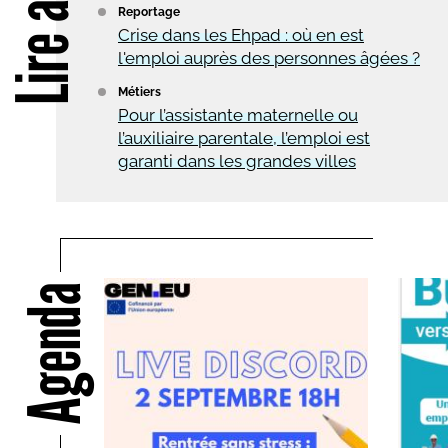
Lire aussi
Reportage
Crise dans les Ehpad : où en est
l'emploi auprès des personnes âgées ?
Métiers
Pour l’assistante maternelle ou
l’auxiliaire parentale, l’emploi est
garanti dans les grandes villes
Agenda