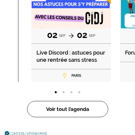
02
02
SEP
SEP
Live Discord : astuces pour
For
une rentrée sans stress
PARIS
Voir tout l’agenda
CONTENU SPONSORISÉ