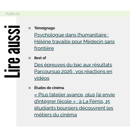
Lire aussi
Témoignage
Psychologue dans l’humanitaire :
Hélène travaille pour Médecin sans
frontière
Best of
Des épreuves du bac aux résultats
Parcoursup 2026 : vos réactions en
vidéos
Études de cinéma
« Plus l’atelier avance, plus j’ai envie
d’intégrer l’école » : à La Fémis, 15
étudiants boursiers découvrent les
métiers du cinéma