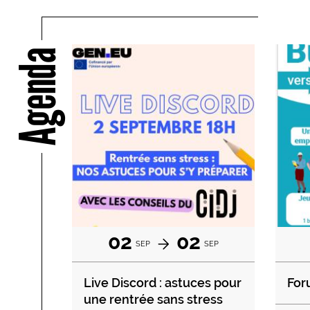
Agenda
02
02
SEP
SEP
Live Discord : astuces pour
For
une rentrée sans stress