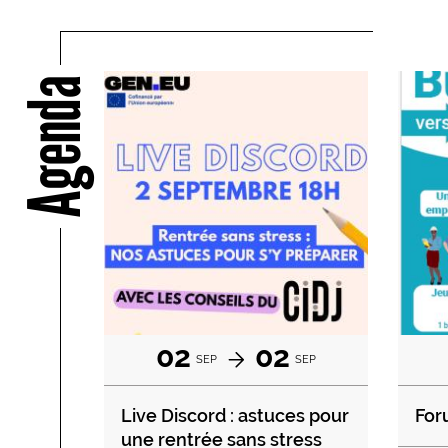
Agenda
02
02
SEP
SEP
Live Discord : astuces pour
For
une rentrée sans stress