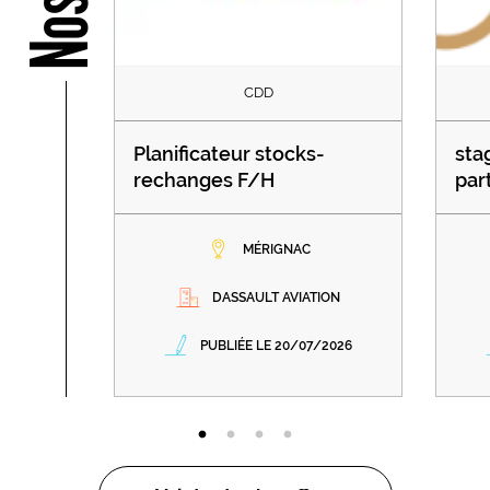
CDD
Planificateur stocks-
sta
rechanges F/H
par
MÉRIGNAC
DASSAULT AVIATION
PUBLIÉE LE 20/07/2026