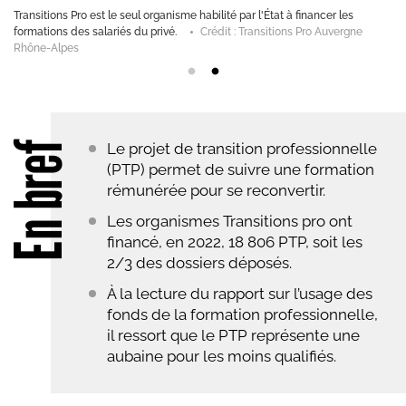
ns, aux salariés du secteur qu'ils soient en
Transitions Pro est le seul organ
erkites - iStock
formations des salariés du privé
Rhône-Alpes
En bref
Le projet de transition professionnelle
(PTP) permet de suivre une formation
rémunérée pour se reconvertir.
Les organismes Transitions pro ont
financé, en 2022, 18 806 PTP, soit les
2/3 des dossiers déposés.
À la lecture du rapport sur l’usage des
fonds de la formation professionnelle,
il ressort que le PTP représente une
aubaine pour les moins qualifiés.