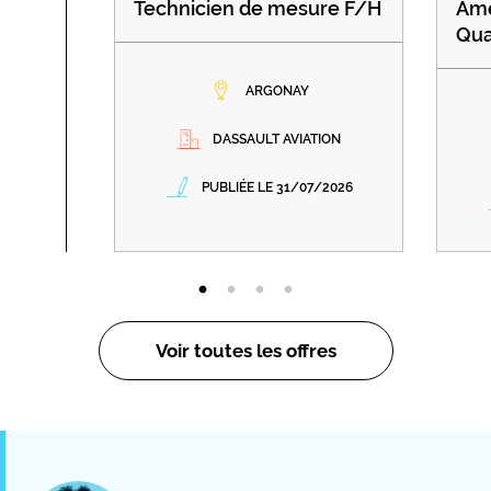
Technicien de mesure F/H
Amé
Qua
ARGONAY
DASSAULT AVIATION
PUBLIÉE LE 31/07/2026
Voir toutes les offres