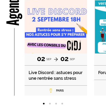
Agenda
02
02
SEP
SEP
Live Discord : astuces pour
For
une rentrée sans stress
PARIS