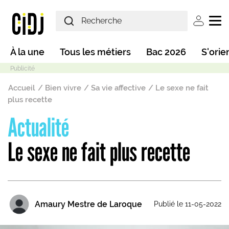
Aller au contenu principal
User ac
Main navigation
À la une
Tous les métiers
Bac 2026
S'orie
Fil d'Ariane
Accueil
Bien vivre
Sa vie affective
Le sexe ne fait
plus recette
Actualité
Mode sombre
Le sexe ne fait plus recette
Amaury Mestre de Laroque
Publié le 11-05-2022