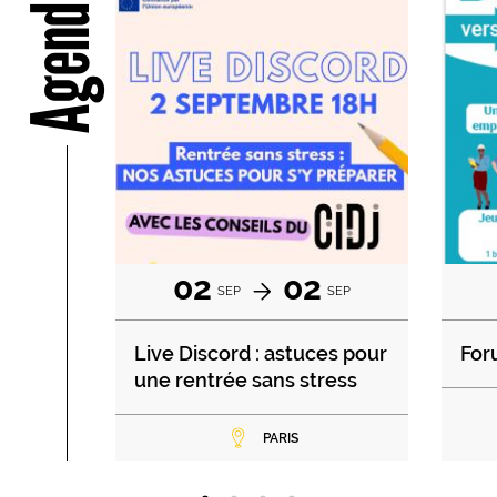
Agenda
02
02
SEP
SEP
Live Discord : astuces pour
For
une rentrée sans stress
PARIS