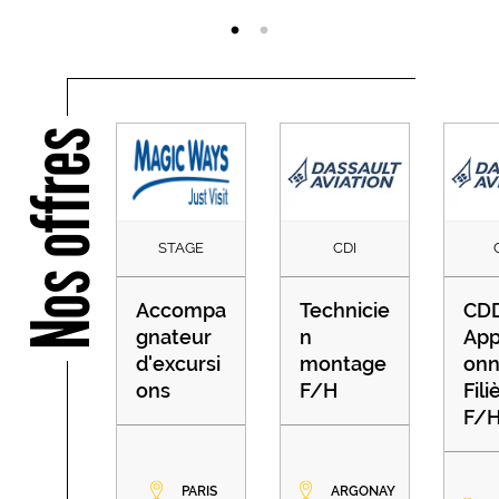
Nos offres
STAGE
CDI
Accompa
Technicie
CDD
gnateur
n
App
d'excursi
montage
onn
ons
F/H
Fili
F/
PARIS
ARGONAY