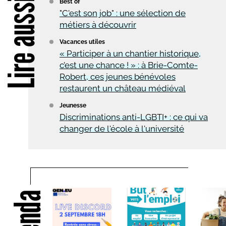
Lire aussi
Best of
"C'est son job" : une sélection de
métiers à découvrir
Vacances utiles
« Participer à un chantier historique,
c’est une chance ! » : à Brie-Comte-
Robert, ces jeunes bénévoles
restaurent un château médiéval
Jeunesse
Discriminations anti-LGBTI+ : ce qui va
changer de l'école à l'université
Agenda