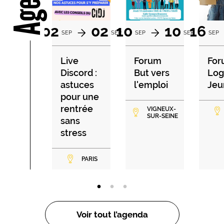
02
02
10
10
16
SEP
SEP
SEP
SEP
SEP
Live
Forum
For
Discord :
But vers
Lo
astuces
l'emploi
Jeu
pour une
rentrée
VIGNEUX-
SUR-SEINE
sans
stress
PARIS
Voir tout l’agenda