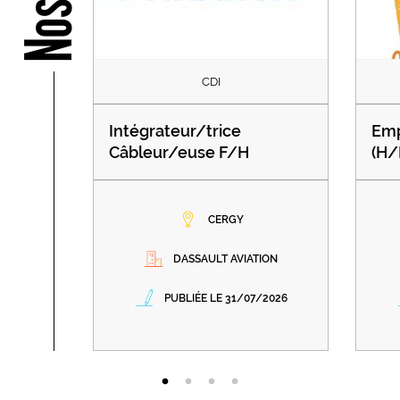
CDI
Intégrateur/trice
Emp
Câbleur/euse F/H
(H/
CERGY
DASSAULT AVIATION
PUBLIÉE LE 31/07/2026