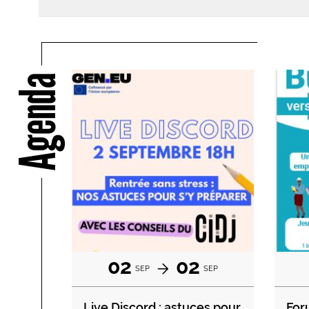
Agenda
02
02
SEP
SEP
Live Discord : astuces pour
For