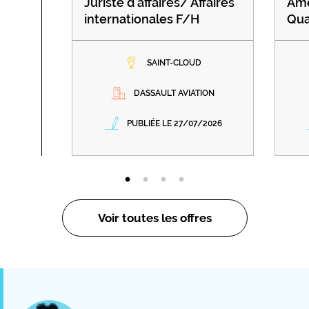
Juriste d'affaires/ Affaires
Amé
internationales F/H
Qua
SAINT-CLOUD
DASSAULT AVIATION
PUBLIÉE LE 27/07/2026
Voir toutes les offres