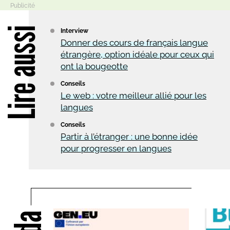
Lire aussi
Interview
Donner des cours de français langue
étrangère, option idéale pour ceux qui
ont la bougeotte
Conseils
Le web : votre meilleur allié pour les
langues
Conseils
Partir à l’étranger : une bonne idée
pour progresser en langues