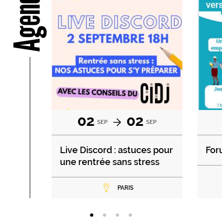
Agenda
02
02
SEP
SEP
Live Discord : astuces pour
For
une rentrée sans stress
PARIS