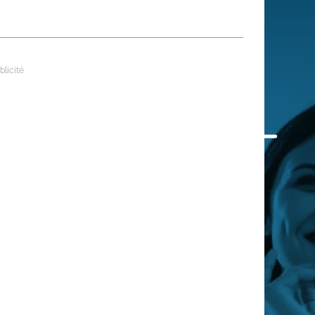
 qui embauchent
S'engager pour une cause
Ses déplacements
Créer son entreprise
Sa vie affective
C'est vous qui le dites
Sa santé
Ses démarches administrat
Face à la justice
Ses loisirs
Ses vacances
À l'étranger
Découvrir le monde