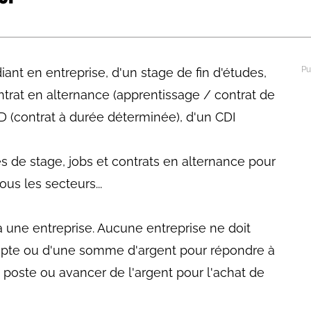
abétique
Après la 3eme
Les secteurs
Avec Parcoursup
ant en entreprise, d'un stage de fin d'études,
Les écoles se présentent
ontrat en alternance (apprentissage / contrat de
Après le bac
D (contrat à durée déterminée), d'un CDI
Grâce à l'alternance
es de stage, jobs et contrats en alternance pour
Avec nos focus diplômes
us les secteurs...
Apprendre autrement
Avec nos focus métiers
à une entreprise. Aucune entreprise ne doit
pte ou d'une somme d'argent pour répondre à
 poste ou avancer de l'argent pour l'achat de