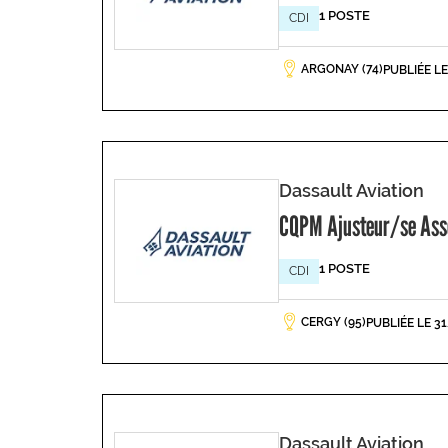
1 POSTE
CDI
ARGONAY (74)
PUBLIÉE L
Dassault Aviation
CQPM Ajusteur/se Asse
1 POSTE
CDI
CERGY (95)
PUBLIÉE LE 3
Dassault Aviation