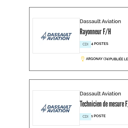
Dassault Aviation
Rayonneur F/H
4 POSTES
CDI
ARGONAY (74)
PUBLIÉE L
Dassault Aviation
Technicien de mesure 
1 POSTE
CDI