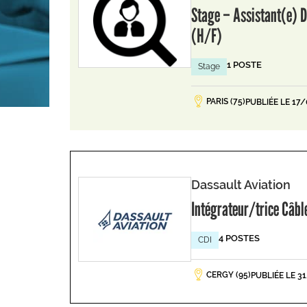
Stage – Assistant(e) D
(H/F)
1 POSTE
Stage
PARIS (75)
PUBLIÉE LE 17
Dassault Aviation
Intégrateur/trice Câb
4 POSTES
CDI
CERGY (95)
PUBLIÉE LE 3