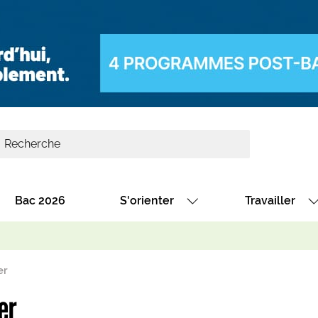
Bac 2026
S'orienter
Travailler
Avec nos fiches diplômes
Les offres de
Avec nos fiches métiers
Les offres à 
er
Au collège
Dénicher un 
er
térêt
Alternance : les formations des école
Décrocher un