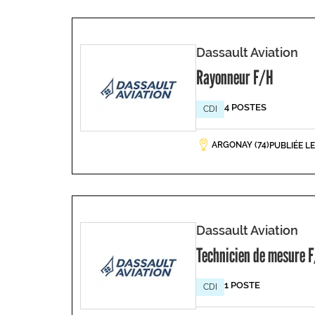
Dassault Aviation
Rayonneur F/H
4 POSTES
CDI
ARGONAY (74)
PUBLIÉE L
Dassault Aviation
Technicien de mesure 
1 POSTE
CDI