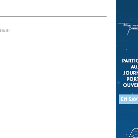
 qui embauchent
S'engager pour une cause
Ses déplacements
Créer son entreprise
Sa vie affective
C'est vous qui le dites
Sa santé
Ses démarches administrat
Face à la justice
Ses loisirs
Ses vacances
À l'étranger
Découvrir le monde