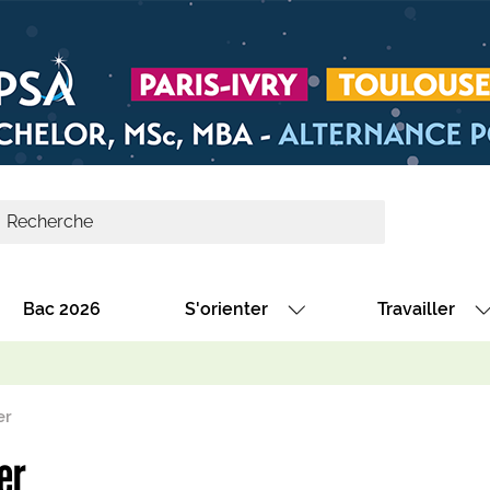
Bac 2026
S'orienter
Travailler
Avec nos fiches diplômes
Les offres de
Avec nos fiches métiers
Les offres à 
er
Au collège
Dénicher un 
er
térêt
Alternance : les formations des école
Décrocher un