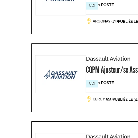
1 POSTE
CDI
ARGONAY (74)
PUBLIÉE L
Dassault Aviation
CQPM Ajusteur/se Asse
1 POSTE
CDI
CERGY (95)
PUBLIÉE LE 3
Dassault Aviation