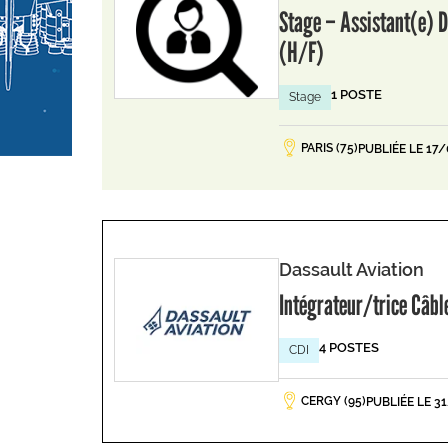
Stage – Assistant(e) D
(H/F)
1 POSTE
Stage
PARIS (75)
PUBLIÉE LE 17
Dassault Aviation
Intégrateur/trice Câb
4 POSTES
CDI
CERGY (95)
PUBLIÉE LE 3