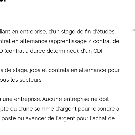
abétique
Après la 3eme
Les secteurs
Avec Parcoursup
ant en entreprise, d'un stage de fin d'études,
Les écoles se présentent
ontrat en alternance (apprentissage / contrat de
Après le bac
D (contrat à durée déterminée), d'un CDI
Grâce à l'alternance
es de stage, jobs et contrats en alternance pour
Avec nos focus diplômes
us les secteurs...
Apprendre autrement
Avec nos focus métiers
à une entreprise. Aucune entreprise ne doit
pte ou d'une somme d'argent pour répondre à
 poste ou avancer de l'argent pour l'achat de