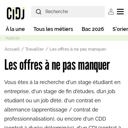
Aller au contenu principal
User ac
Main navigation
À la une
Tous les métiers
Bac 2026
S'orie
Fil d'Ariane
Accueil
Travailler
Les offres à ne pas manquer
Les offres à ne pas manquer
Mode sombre
Vous êtes à la recherche d'un stage étudiant en
entreprise, d'un stage de fin d'études, d’un job
étudiant ou un job d’été, d'un contrat en
alternance (apprentissage / contrat de
professionnalisation), ou encore d'un CDD
(contrat à durée déterminée), d'un CDI (contrat à