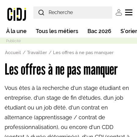
Aller au contenu principal
User ac
Main navigation
À la une
Tous les métiers
Bac 2026
S'orie
Fil d'Ariane
Accueil
Travailler
Les offres à ne pas manquer
Les offres à ne pas manquer
Mode sombre
Vous êtes à la recherche d'un stage étudiant en
entreprise, d'un stage de fin d'études, d’un job
étudiant ou un job d’été, d'un contrat en
alternance (apprentissage / contrat de
professionnalisation), ou encore d'un CDD
(contrat à durée déterminée), d'un CDI (contrat à