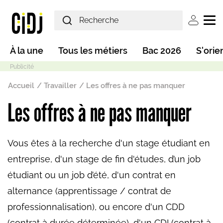
Aller au contenu principal
User ac
Main navigation
À la une
Tous les métiers
Bac 2026
S'orie
Fil d'Ariane
Accueil
Travailler
Les offres à ne pas manquer
Les offres à ne pas manquer
Mode sombre
Vous êtes à la recherche d'un stage étudiant en
entreprise, d'un stage de fin d'études, d’un job
étudiant ou un job d’été, d'un contrat en
alternance (apprentissage / contrat de
professionnalisation), ou encore d'un CDD
(contrat à durée déterminée), d'un CDI (contrat à