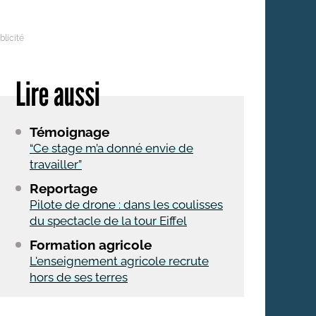
 qui embauchent
S'engager pour une cause
Ses déplacements
Créer son entreprise
Sa vie affective
Lire aussi
C'est vous qui le dites
Sa santé
Ses démarches administrat
Témoignage
Face à la justice
“Ce stage m’a donné envie de
travailler”
Ses loisirs
Reportage
Ses vacances
Pilote de drone : dans les coulisses
du spectacle de la tour Eiffel
À l'étranger
Formation agricole
Découvrir le monde
L'enseignement agricole recrute
hors de ses terres