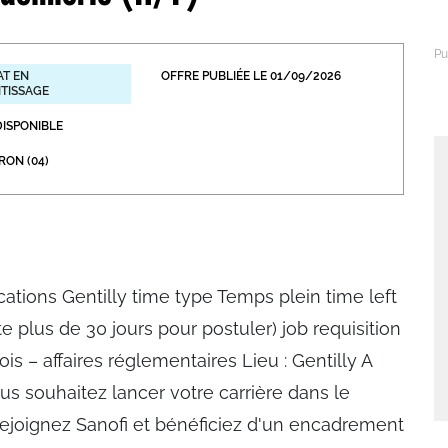
abétique
Après la 3eme
Les secteurs
Avec Parcoursup
T EN
OFFRE PUBLIÉE LE 01/09/2026
TISSAGE
Les écoles se présentent
DISPONIBLE
Après le bac
RON (04)
Grâce à l'alternance
Avec nos focus diplômes
Apprendre autrement
cations Gentilly time type Temps plein time left
Avec nos focus métiers
ste plus de 30 jours pour postuler) job requisition
is – affaires réglementaires Lieu : Gentilly A
ous souhaitez lancer votre carrière dans le
Rejoignez Sanofi et bénéficiez d'un encadrement