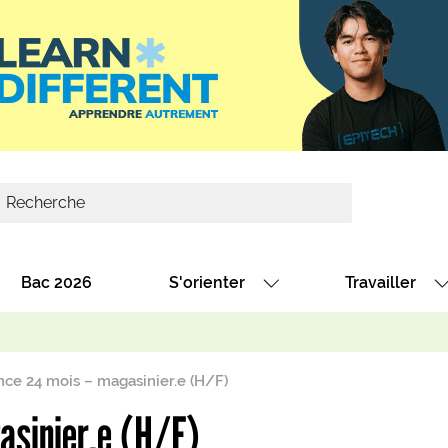
Bac 2026
S'orienter
Travailler
Avec nos fiches diplômes
Les offres de
Avec nos fiches métiers
Les offres à 
ce 24 mois – magasinier.e (H/F)
Au collège
Dénicher un 
asinier.e (H/F)
térêt
Alternance : les formations des école
Décrocher un