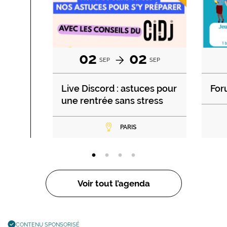
02
02
SEP
SEP
Live Discord : astuces pour
For
une rentrée sans stress
PARIS
Voir tout l’agenda
CONTENU SPONSORISÉ