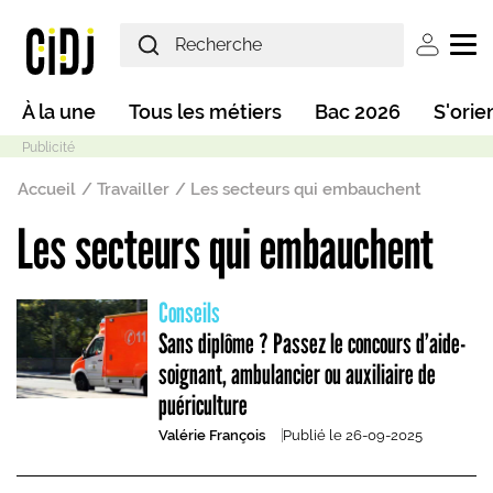
Aller au contenu principal
User ac
Main navigation
À la une
Tous les métiers
Bac 2026
S'orie
Fil d'Ariane
Accueil
Travailler
Les secteurs qui embauchent
Les secteurs qui embauchent
Mode sombre
Conseils
Sans diplôme ? Passez le concours d’aide-
soignant, ambulancier ou auxiliaire de
puériculture
Valérie François
Publié le
26-09-2025