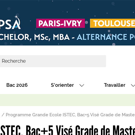
Bac 2026
S'orienter
Travailler
Avec nos fiches diplômes
Les offres de
Avec nos fiches métiers
Les offres à 
Programme Grande Ecole ISTEC, Bac+5 Visé Grade de Maste
Au collège
Dénicher un 
ISTEC, Bac+5 Visé Grade de Mast
térêt
Alternance : les formations des école
Décrocher un