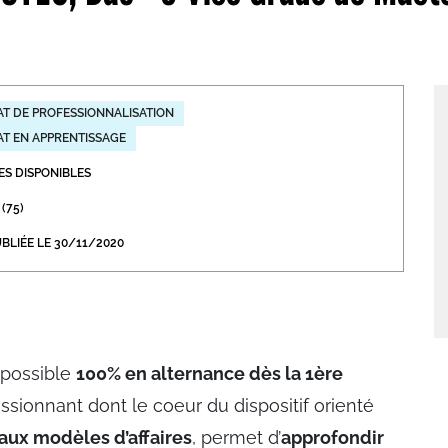
abétique
Après la 3eme
Les secteurs
Avec Parcoursup
T DE PROFESSIONNALISATION
Les écoles se présentent
T EN APPRENTISSAGE
Après le bac
ES DISPONIBLES
Grâce à l'alternance
 (75)
Avec nos focus diplômes
BLIÉE LE 30/11/2020
Apprendre autrement
Avec nos focus métiers
 possible
100% en alternance dès la 1ère
sionnant dont le coeur du dispositif orienté
eaux modèles d’affaires
, permet d’
approfondir