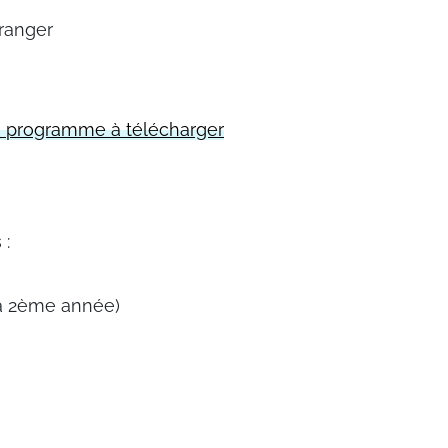
tranger
e programme à télécharger
 :
 la 2ème année)