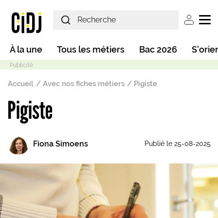
Aller au contenu principal
User ac
Main navigation
À la une
Tous les métiers
Bac 2026
S'orie
Fil d'Ariane
Accueil
Avec nos fiches métiers
Pigiste
Pigiste
Mode sombre
Fiona Simoens
Publié le 25-08-2025