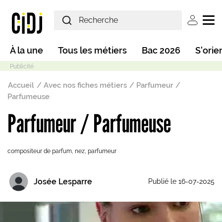
Aller au contenu principal
User ac
Main navigation
À la une
Tous les métiers
Bac 2026
S'orie
Fil d'Ariane
Accueil
Avec nos fiches métiers
Parfumeur /
Parfumeuse
Parfumeur / Parfumeuse
Mode sombre
compositeur de parfum, nez, parfumeur
Josée Lesparre
Publié le 16-07-2025