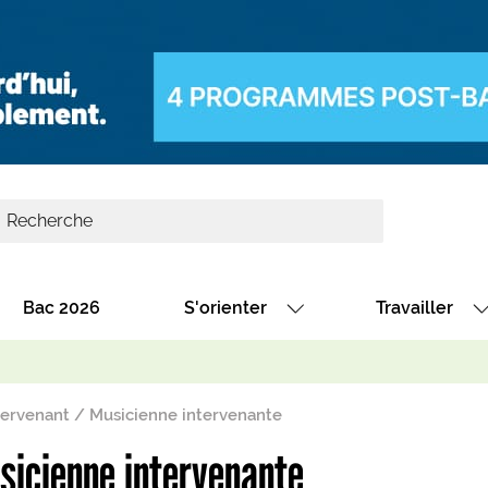
Bac 2026
S'orienter
Travailler
Avec nos fiches diplômes
Les offres de
Avec nos fiches métiers
Les offres à 
tervenant / Musicienne intervenante
Au collège
Dénicher un 
sicienne intervenante
térêt
Alternance : les formations des école
Décrocher un