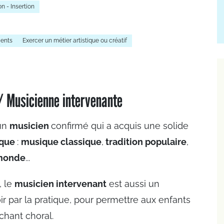
 - Insertion
ients
Exercer un métier artistique ou créatif
 / Musicienne intervenante
 un
musicien
confirmé qui a acquis une solide
ique
:
musique classique
,
tradition populaire
,
monde
...
, le
musicien intervenant
est aussi un
ir par la pratique, pour permettre aux enfants
chant choral.