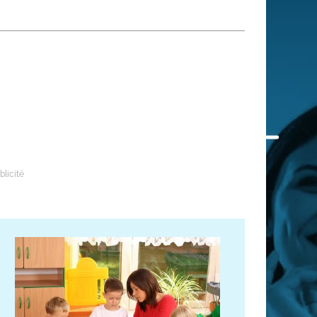
 qui embauchent
S'engager pour une cause
Ses déplacements
Créer son entreprise
Sa vie affective
C'est vous qui le dites
Sa santé
Ses démarches administrat
Face à la justice
Ses loisirs
Ses vacances
À l'étranger
Découvrir le monde