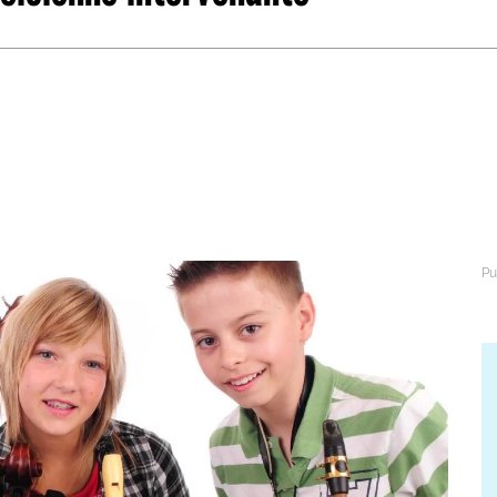
abétique
Après la 3eme
Les secteurs
Avec Parcoursup
Les écoles se présentent
Après le bac
Grâce à l'alternance
Avec nos focus diplômes
Apprendre autrement
Avec nos focus métiers