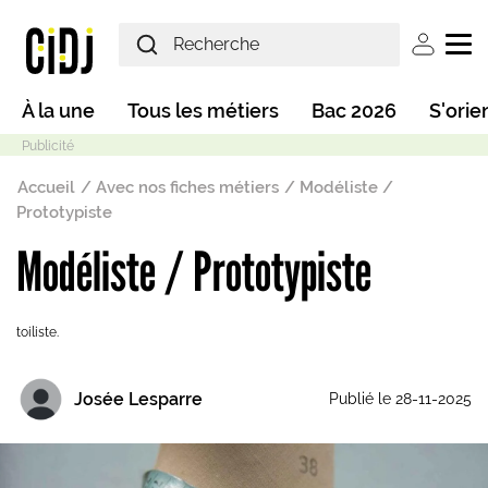
Aller au contenu principal
User ac
Main navigation
À la une
Tous les métiers
Bac 2026
S'orie
Fil d'Ariane
Accueil
Avec nos fiches métiers
Modéliste /
Prototypiste
Modéliste / Prototypiste
Mode sombre
toiliste.
Josée Lesparre
Publié le 28-11-2025