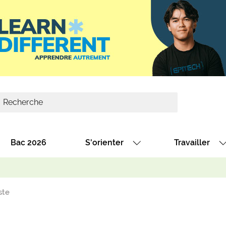
Bac 2026
S'orienter
Travailler
Avec nos fiches diplômes
Les offres de
Avec nos fiches métiers
Les offres à 
ste
Au collège
Dénicher un 
térêt
Alternance : les formations des école
Décrocher un