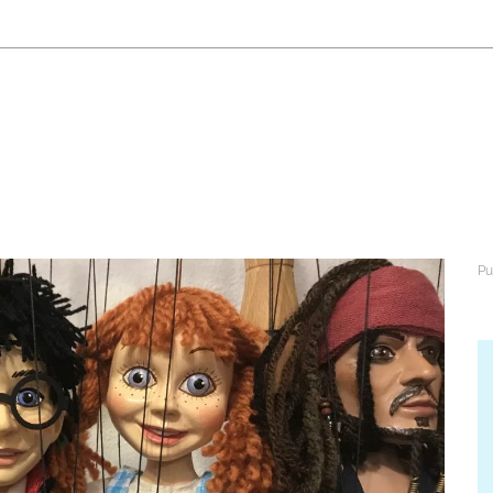
abétique
Après la 3eme
Les secteurs
Avec Parcoursup
Les écoles se présentent
Après le bac
Grâce à l'alternance
Avec nos focus diplômes
Apprendre autrement
Avec nos focus métiers