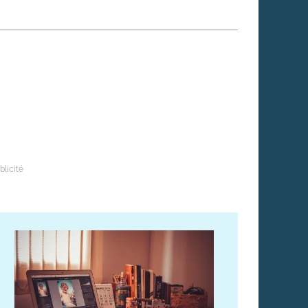
 qui embauchent
S'engager pour une cause
Ses déplacements
Créer son entreprise
Sa vie affective
C'est vous qui le dites
Sa santé
Ses démarches administrat
Face à la justice
Ses loisirs
Ses vacances
À l'étranger
Découvrir le monde