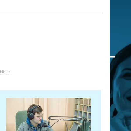
 qui embauchent
S'engager pour une cause
Ses déplacements
Créer son entreprise
Sa vie affective
C'est vous qui le dites
Sa santé
Ses démarches administrat
Face à la justice
Ses loisirs
Ses vacances
À l'étranger
Découvrir le monde