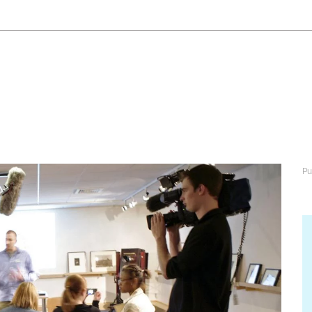
abétique
Après la 3eme
Les secteurs
Avec Parcoursup
Les écoles se présentent
Après le bac
Grâce à l'alternance
Avec nos focus diplômes
Apprendre autrement
Avec nos focus métiers