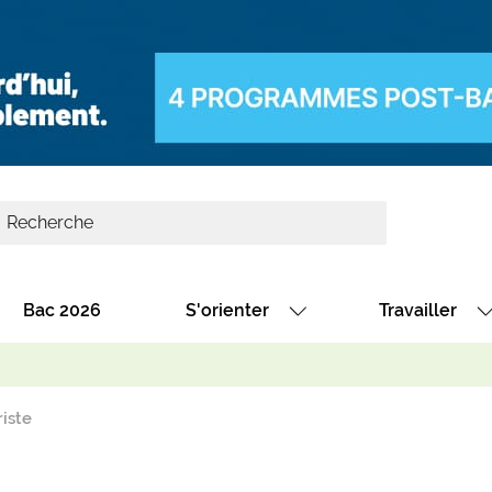
Bac 2026
S'orienter
Travailler
Avec nos fiches diplômes
Les offres de
Avec nos fiches métiers
Les offres à 
iste
Au collège
Dénicher un 
térêt
Alternance : les formations des école
Décrocher un