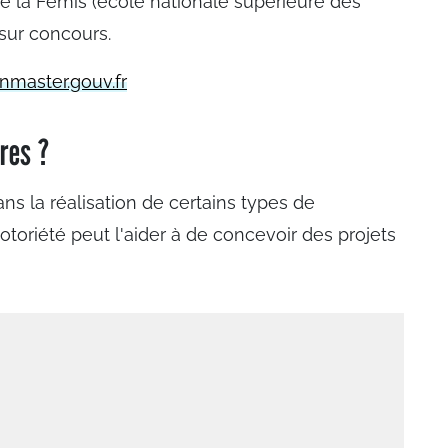
e la Femis (ecole nationale supérieure des
 sur concours.
master.gouv.fr
ères ?
ns la réalisation de certains types de
notoriété peut l'aider à de concevoir des projets