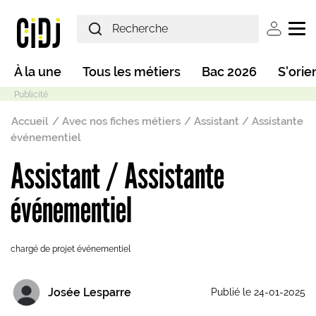
Aller au contenu principal
User ac
Main navigation
À la une
Tous les métiers
Bac 2026
S'orie
Fil d'Ariane
Accueil
Avec nos fiches métiers
Assistant / Assistante
événementiel
Assistant / Assistante
Mode sombre
événementiel
chargé de projet événementiel
Josée Lesparre
Publié le 24-01-2025