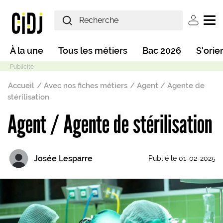
Aller au contenu principal
User ac
Main navigation
À la une
Tous les métiers
Bac 2026
S'orie
Fil d'Ariane
Accueil
Avec nos fiches métiers
Agent / Agente de
stérilisation
Agent / Agente de stérilisation
Mode sombre
Josée Lesparre
Publié le 01-02-2025