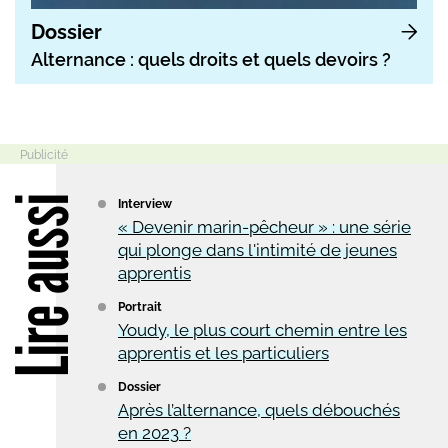
Dossier
Alternance : quels droits et quels devoirs ?
Lire aussi
Interview
« Devenir marin-pêcheur » : une série
qui plonge dans l'intimité de jeunes
apprentis
Portrait
Youdy, le plus court chemin entre les
apprentis et les particuliers
Dossier
Après l’alternance, quels débouchés
en 2023 ?