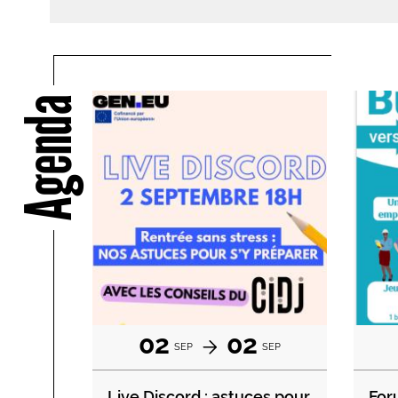
Agenda
02
02
SEP
SEP
Live Discord : astuces pour
For