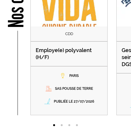
CDD
Employe(e) polyvalent
Ges
(H/F)
sei
DGS
PARIS
SAS POUSSE DE TERRE
PUBLIÉE LE 27/07/2026