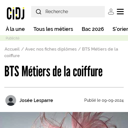
Aller au contenu principal
User ac
Main navigation
À la une
Tous les métiers
Bac 2026
S'orie
Fil d'Ariane
Accueil
Avec nos fiches diplômes
BTS Métiers de la
coiffure
BTS Métiers de la coiffure
Mode sombre
Josée Lesparre
Publié le 09-09-2024