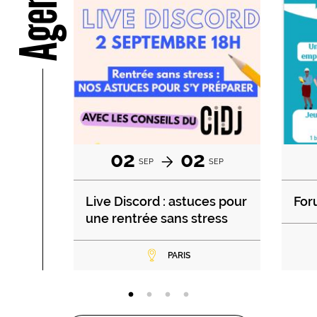
Agenda
02
02
SEP
SEP
Live Discord : astuces pour
For
une rentrée sans stress
PARIS