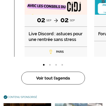
02
02
SEP
SEP
Live Discord : astuces pour
For
une rentrée sans stress
PARIS
Voir tout l’agenda
CONTENU SPONSORISÉ