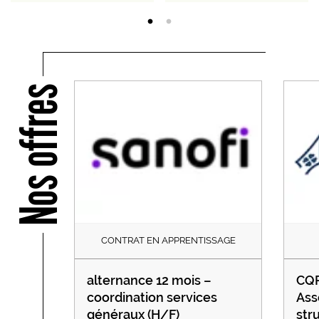
Nos offres
CONTRAT EN APPRENTISSAGE
alternance 12 mois –
CQP
coordination services
Ass
généraux (H/F)
str