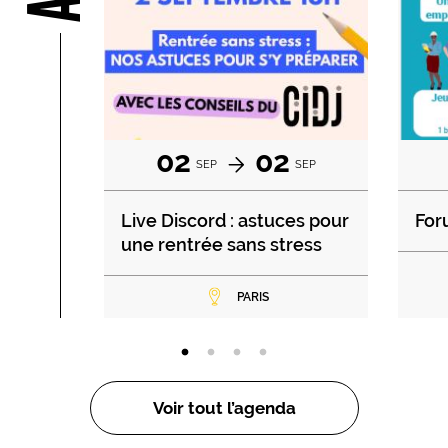
02
02
SEP
SEP
Live Discord : astuces pour
For
une rentrée sans stress
PARIS
Voir tout l’agenda