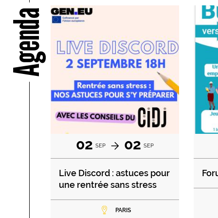
Agenda
02
02
SEP
SEP
Live Discord : astuces pour
For
une rentrée sans stress
PARIS