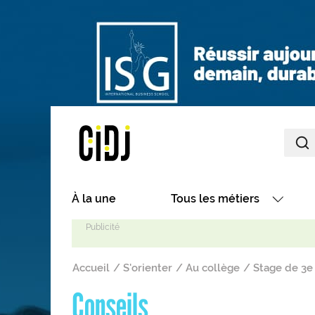
Aller au contenu principal
Main navigation
À la une
Tous les métiers
Avec nos focus métiers
Fil d'Ariane
Avec nos fiches métiers
Accueil
S'orienter
Au collège
Stage de 3e 
Les métiers par secteurs
Conseils
Les métiers par centres d'in