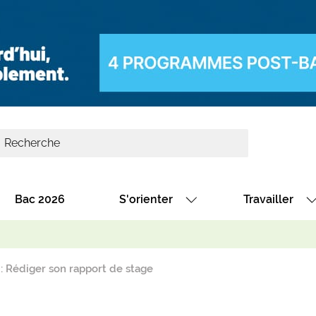
Bac 2026
S'orienter
Travailler
Avec nos fiches diplômes
Les offres de
Avec nos fiches métiers
Les offres à 
: Rédiger son rapport de stage
Au collège
Dénicher un 
térêt
Alternance : les formations des école
Décrocher un