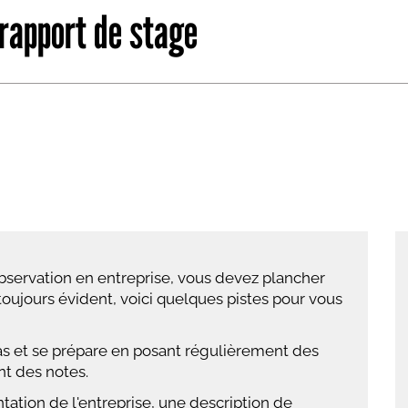
 rapport de stage
abétique
Après la 3eme
Les secteurs
Avec Parcoursup
Les écoles se présentent
Après le bac
Grâce à l'alternance
Avec nos focus diplômes
Apprendre autrement
bservation en entreprise, vous devez plancher
Avec nos focus métiers
 toujours évident, voici quelques pistes pour vous
as et se prépare en posant régulièrement des
nt des notes.
ation de l'entreprise, une description de