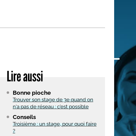
 qui embauchent
S'engager pour une cause
Ses déplacements
Créer son entreprise
Sa vie affective
C'est vous qui le dites
Sa santé
Ses démarches administrat
Face à la justice
Lire aussi
Ses loisirs
Ses vacances
Bonne pioche
À l'étranger
Trouver son stage de 3e quand on
n'a pas de réseau : c'est possible
Découvrir le monde
Conseils
Troisième : un stage, pour quoi faire
?