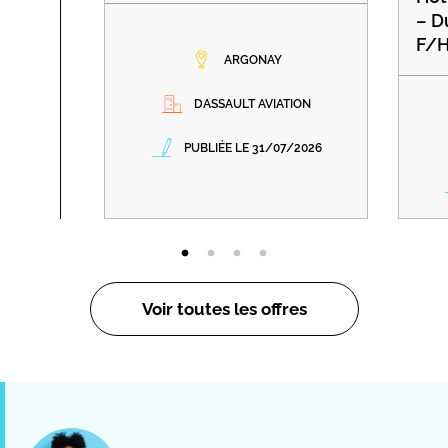
– D
F/
ARGONAY
DASSAULT AVIATION
PUBLIÉE LE 31/07/2026
Voir toutes les offres