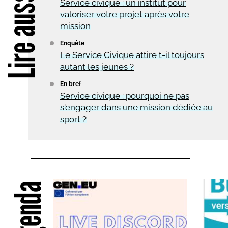
Lire aussi
Service civique : un institut pour
valoriser votre projet après votre
mission
Enquête
Le Service Civique attire t-il toujours
autant les jeunes ?
En bref
Service civique : pourquoi ne pas
s'engager dans une mission dédiée au
sport ?
Agenda