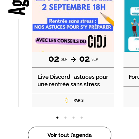
02
02
SEP
SEP
Live Discord : astuces pour
For
une rentrée sans stress
PARIS
Voir tout l’agenda