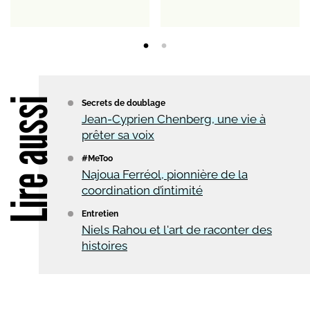
Lire aussi
Secrets de doublage
Jean-Cyprien Chenberg, une vie à
prêter sa voix
#MeToo
Najoua Ferréol, pionnière de la
coordination d’intimité
Entretien
Niels Rahou et l'art de raconter des
histoires