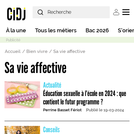
Aller au contenu principal
User ac
Main navigation
À la une
Tous les métiers
Bac 2026
S'orie
Fil d'Ariane
Accueil
Bien vivre
Sa vie affective
Sa vie affective
Mode sombre
Actualité
Éducation sexuelle à l’école en 2024 : que
contient le futur programme ?
Perrine Basset Fériot
Publié le
19-03-2024
Conseils