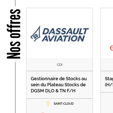
Nos offres
CDI
Gestionnaire de Stocks au
Sta
sein du Plateau Stocks de
(H/
DGSM DLO & TN F/H
SAINT-CLOUD