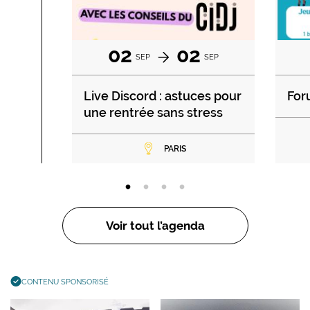
02
02
SEP
SEP
Live Discord : astuces pour
For
une rentrée sans stress
PARIS
Voir tout l’agenda
CONTENU SPONSORISÉ