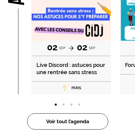
02
02
SEP
SEP
Live Discord : astuces pour
For
une rentrée sans stress
PARIS
Voir tout l’agenda