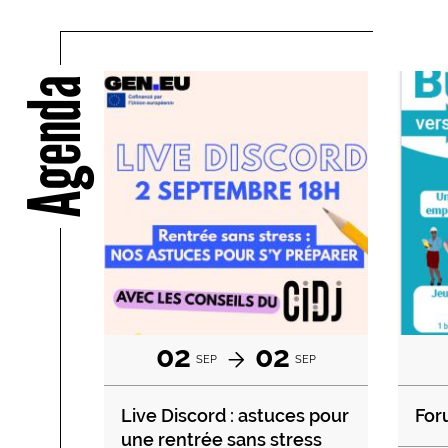
Agenda
02
02
SEP
SEP
Live Discord : astuces pour
For
une rentrée sans stress