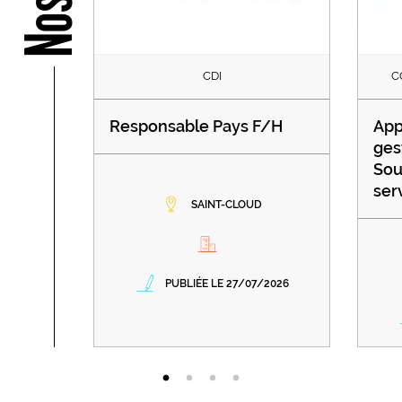
CDI
C
Responsable Pays F/H
App
ges
Sou
ser
SAINT-CLOUD
PUBLIÉE LE 27/07/2026