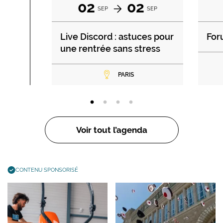
02
02
SEP
SEP
Live Discord : astuces pour
For
une rentrée sans stress
PARIS
Voir tout l’agenda
CONTENU SPONSORISÉ