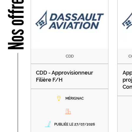
Nos offres
CDD
C
CDD - Approvisionneur
App
Filière F/H
pro
Con
MÉRIGNAC
PUBLIÉE LE 27/07/2026